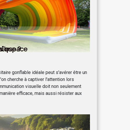
s
r l'espace
aïque ?
itaire gonflable idéale peut s'avérer être un
l'on cherche à captiver l'attention lors
mmunication visuelle doit non seulement
manière efficace, mais aussi résister aux