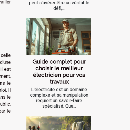
ailler
peut s'avérer être un véritable
défi,...
 celle
Guide complet pour
 d'une
choisir le meilleur
il est
électricien pour vos
ement,
travaux
ans le
L'électricité est un domaine
oi. Il
complexe et sa manipulation
ans le
requiert un savoir-faire
ublic,
spécialisé. Que...
par le