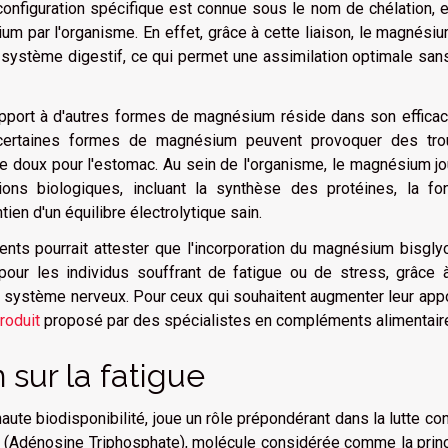
onfiguration spécifique est connue sous le nom de chélation, e
m par l'organisme. En effet, grâce à cette liaison, le magnési
système digestif, ce qui permet une assimilation optimale san
pport à d'autres formes de magnésium réside dans son efficaci
e certaines formes de magnésium peuvent provoquer des tro
tre doux pour l'estomac. Au sein de l'organisme, le magnésium j
ons biologiques, incluant la synthèse des protéines, la fon
ien d'un équilibre électrolytique sain.
ents pourrait attester que l'incorporation du magnésium bisgly
 pour les individus souffrant de fatigue ou de stress, grâce 
le système nerveux. Pour ceux qui souhaitent augmenter leur app
produit
proposé par des spécialistes en compléments alimentair
sur la fatigue
te biodisponibilité, joue un rôle prépondérant dans la lutte con
ATP (Adénosine Triphosphate), molécule considérée comme la prin