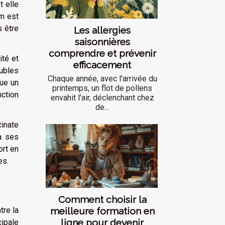
t elle
um est
s être
Les allergies
saisonnières
comprendre et prévenir
té et
efficacement
ubles
Chaque année, avec l'arrivée du
oue un
printemps, un flot de pollens
ction
envahit l'air, déclenchant chez
de...
cinate
à ses
ort en
es.
Comment choisir la
meilleure formation en
tre la
ligne pour devenir
cipale