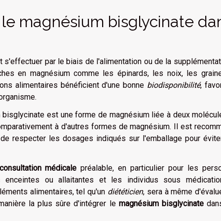
r le magnésium bisglycinate da
 s'effectuer par le biais de l'alimentation ou de la supplémentati
 riches en magnésium comme les épinards, les noix, les grain
tions alimentaires bénéficient d'une bonne
biodisponibilité
, favo
'organisme.
 bisglycinate est une forme de magnésium liée à deux molécul
é comparativement à d'autres formes de magnésium. Il est reco
de respecter les dosages indiqués sur l'emballage pour éviter
consultation médicale
préalable, en particulier pour les pers
 enceintes ou allaitantes et les individus sous médicatio
léments alimentaires, tel qu'un
diététicien
, sera à même d'évalu
manière la plus sûre d'intégrer le
magnésium bisglycinate
dan