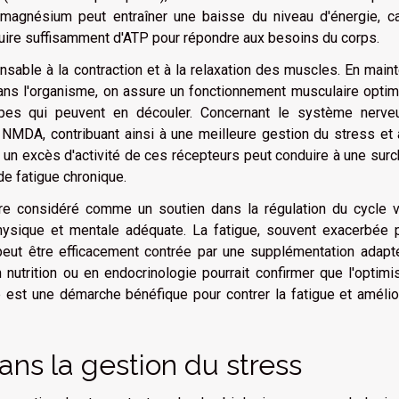
 magnésium peut entraîner une baisse du niveau d'énergie, ca
oduire suffisamment d'ATP pour répondre aux besoins du corps.
ensable à la contraction et à la relaxation des muscles. En main
s l'organisme, on assure un fonctionnement musculaire optima
mpes qui peuvent en découler. Concernant le système nerveu
NMDA, contribuant ainsi à une meilleure gestion du stress et 
t, un excès d'activité de ces récepteurs peut conduire à une sur
de fatigue chronique.
re considéré comme un soutien dans la régulation du cycle ve
hysique et mentale adéquate. La fatigue, souvent exacerbée p
peut être efficacement contrée par une supplémentation adapt
nutrition ou en endocrinologie pourrait confirmer que l'optimi
st une démarche bénéfique pour contrer la fatigue et amélior
ns la gestion du stress