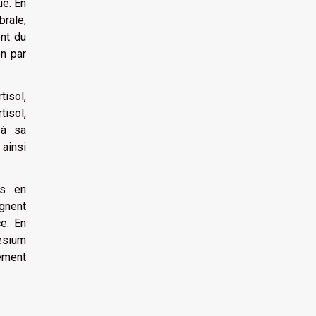
ue. En
brale,
nt du
n par
isol,
tisol,
 à sa
 ainsi
ts en
gnent
ce. En
ésium
cement