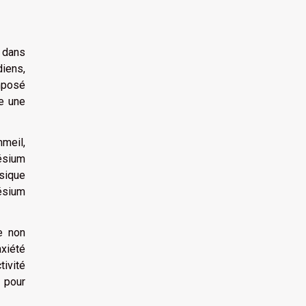
 dans
diens,
mposé
se une
mmeil,
ésium
ysique
nésium
e non
nxiété
tivité
 pour