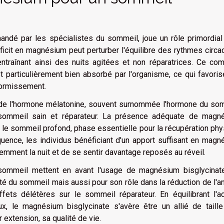
ndé par les spécialistes du sommeil, joue un rôle primordial
éficit en magnésium peut perturber l'équilibre des rythmes circa
entraînant ainsi des nuits agitées et non réparatrices. Ce co
t particulièrement bien absorbé par l'organisme, ce qui favori
dormissement.
ion de l'hormone mélatonine, souvent surnommée l'hormone du so
 sommeil sain et réparateur. La présence adéquate de magn
 le sommeil profond, phase essentielle pour la récupération ph
uence, les individus bénéficiant d'un apport suffisant en mag
emment la nuit et de se sentir davantage reposés au réveil.
sommeil mettent en avant l'usage de magnésium bisglycinat
ité du sommeil mais aussi pour son rôle dans la réduction de l'a
fets délétères sur le sommeil réparateur. En équilibrant l'ac
x, le magnésium bisglycinate s'avère être un allié de taille
 extension, sa qualité de vie.