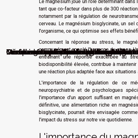
Le magnésium joue un rôle déterminant dans la
tant que co-facteur dans plus de 300 réactions
notamment par la régulation de neurotransm
cerveau. Le magnésium bisglycinate, un sel 
l'organisme, ce qui optimise ses effets béné
Concernant la réponse au stress, le magnési
communément appelé l'hormone du stress. Une
Comment appliquer des autocollants po
Comment la méditation peut contribuer 
Les aliments méconnus qui favorisent 
Les allergies saisonnières comprendre e
Comment choisir la meilleure formation
Où suivre une formation de magnétiseur
Médecine douce : pour quel avantage ?
Comprendre le sifflement des oreilles : in
Le rôle des moteurs diesel dans la polluti
Comment la pandémie a changé l'éduca
Tout savoir sur comment guérir la diarr
entraînant une réponse exacerbée au str
biodisponibilité élevée, contribue à maintenir
une réaction plus adaptée face aux situations
L'importance de la régulation de ce mé
neuropsychiatrie et de psychologues spéci
l'importance d'un apport suffisant en magnés
définitive, une alimentation riche en magn
bisglycinate, pourrait être envisagée comme 
l'impact du stress sur notre vie quotidienne.
L'importance du mag