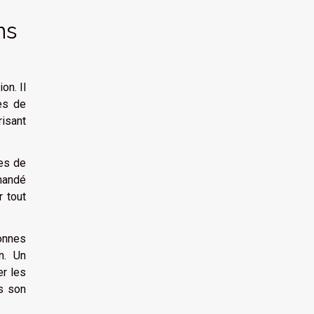
ns
on. Il
es de
risant
es de
mmandé
 tout
onnes
n. Un
er les
s son