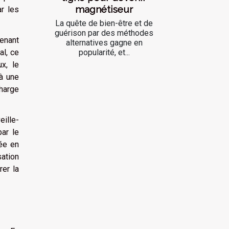
magnétiseur
r les
La quête de bien-être et de
guérison par des méthodes
tenant
alternatives gagne en
popularité, et...
l, ce
x, le
à une
charge
ille-
ar le
ée en
sation
er la