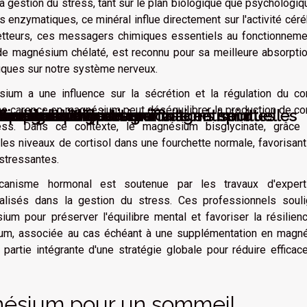
 gestion du stress, tant sur le plan biologique que psychologiq
 enzymatiques, ce minéral influe directement sur l'activité céré
etteurs, ces messagers chimiques essentiels au fonctionneme
de magnésium chélaté, est reconnu pour sa meilleure absorptio
fiques sur notre système nerveux.
um a une influence sur la sécrétion et la régulation du cort
 carence en magnésium peut déséquilibrer la production de cor
ur une manucure parfaite en minutes
à réduire l'hypertension
une bonne digestion
t prévenir efficacement
 en ligne pour devenir magnétiseur
 en ligne ?
terprétations et significations spirituelles
on de l'air
tion
hée chez un chien
ess. Dans ce contexte, le magnésium bisglycinate, grâce
 les niveaux de cortisol dans une fourchette normale, favorisant
 stressantes.
canisme hormonal est soutenue par les travaux d'exper
alisés dans la gestion du stress. Ces professionnels souli
ium pour préserver l'équilibre mental et favoriser la résilien
ésium, associée au cas échéant à une supplémentation en magn
partie intégrante d'une stratégie globale pour réduire effica
nésium pour un sommeil